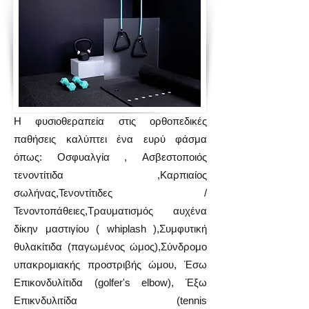
Η φυσιοθεραπεία στις ορθοπεδικές
παθήσεις καλύπτει ένα ευρύ φάσμα
όπως: Οσφυαλγία ,
Ασβεστοποιός
τενοντίτιδα ,
Καρπιαίος
σωλήνας,
Τενοντίτιδες /
Τενοντοπάθειες,
Τραυματισμός αυχένα
δίκην μαστιγίου ( whiplash ),
Συμφυτική
θυλακίτιδα (παγωμένος ώμος),
Σύνδρομο
υπακρομιακής προστριβής ώμου,
Έσω
Επικονδυλίτιδα (golfer's elbow),
Έξω
Επικνδυλιτίδα (tennis