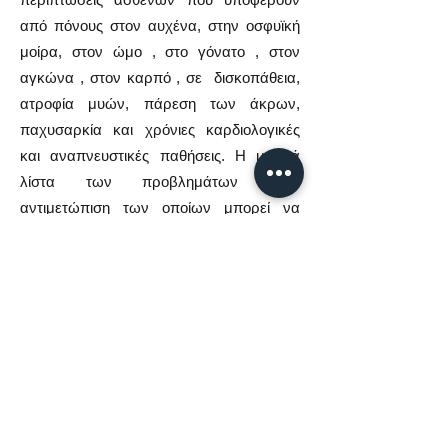
από πόνους στον αυχένα, στην οσφυϊκή
μοίρα, στον ώμο , στο γόνατο , στον
αγκώνα , στον καρπό , σε δισκοπάθεια,
ατροφία μυών, πάρεση των άκρων,
παχυσαρκία και χρόνιες καρδιολογικές
και αναπνευστικές παθήσεις. Η μακρά
λίστα των προβλημάτων στην
αντιμετώπιση των οποίων μπορεί να
συμβάλλει η κινησιοθεραπεία
ακολουθείται και από έναν ευρύ κατάλογο
μεθόδων που χρησιμοποιεί.
Βελτιώνεται η λειτουργία του
νευρομυϊκού συστήματος από το οποίο
καθοδηγούνται και ελέγχονται οι κινήσεις
Αυξάνεται η ενεργή μυϊκή μάζα
Μειώνεται το περιττό λίπος