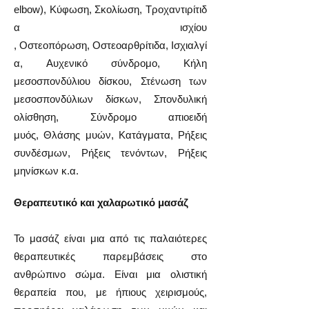
elbow),
Κύφωση,
Σκολίωση,
Τροχαντιρίτιδ
α ισχίου
,
Οστεοπόρωση,
Οστεοαρθρίτιδα,
Ισχιαλγί
α,
Αυχενικό σύνδρομο,
Κήλη
μεσοσπονδύλιου δίσκου,
Στένωση των
μεσοσπονδύλιων δίσκων,
Σπονδυλική
ολίσθηση,
Σύνδρομο απιοειδή
μυός,
Θλάσης μυών,
Κατάγματα,
Ρήξεις
συνδέσμων,
Ρήξεις τενόντων,
Ρήξεις
μηνίσκων
κ.α.
Θεραπευτικό και χαλαρωτικό μασάζ
Το μασάζ είναι μια από τις παλαιότερες
θεραπευτικές παρεμβάσεις στο
ανθρώπινο σώμα. Είναι μια ολιστική
θεραπεία που, με ήπιους χειρισμούς,